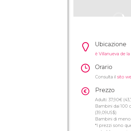
Ubicazione
è Villanueva de l
Orario
Consulta il
sito we
Prezzo
Adulti: 37,90
€
(43
Bambini dai 100 c
(39,09
US$
)
Bambini di meno d
*I prezzi sono quel