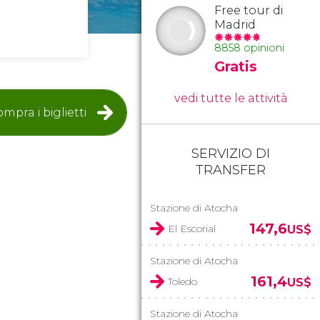
Free tour di
Madrid
8858 opinioni
Gratis
vedi tutte le attività
mpra i biglietti
SERVIZIO DI
TRANSFER
Stazione di Atocha
147,6
El Escorial
US$
Stazione di Atocha
161,4
Toledo
US$
Stazione di Atocha