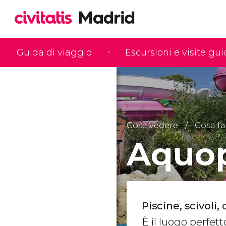
Guida di viaggio
Escursioni e visite gu
Cosa vedere
Cosa fa
Aquop
Piscine, scivoli
È il luogo perfett