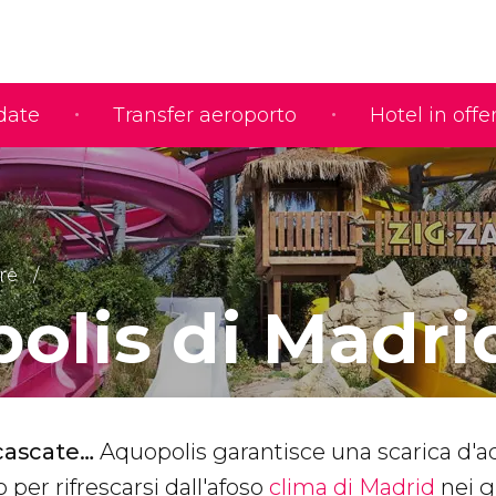
idate
Transfer aeroporto
Hotel in offe
re
olis di Madri
, cascate…
Aquopolis garantisce una scarica d'a
o per rifrescarsi dall'afoso
clima di Madrid
nei g