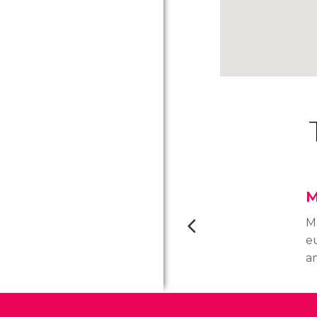
M
Ma
e
am
sc
e 
lo