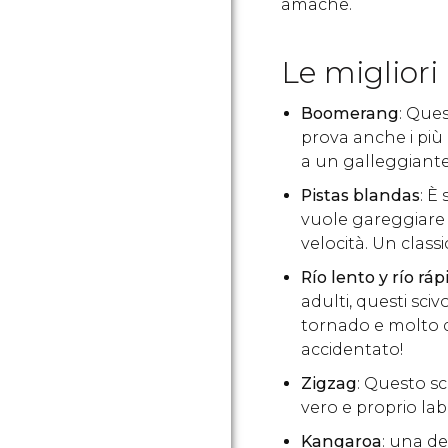
amache.
Le migliori
Boomerang
: Ques
prova anche i più 
a un galleggiante
Pistas blandas
: È
vuole gareggiare c
velocità. Un classi
Río lento y río ráp
adulti, questi scivo
tornado e molto d
accidentato!
Zigzag
: Questo sc
vero e proprio labi
Kangaroa
: una de