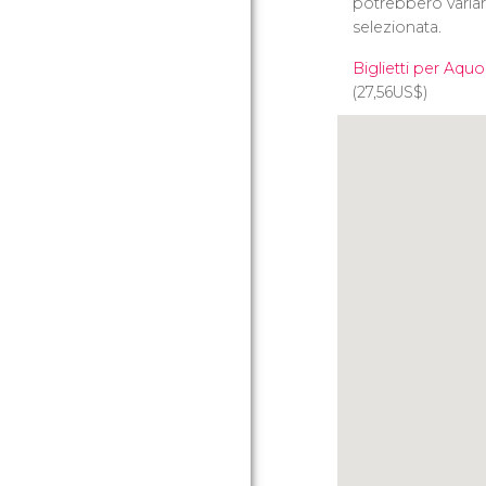
potrebbero variar
selezionata.
Biglietti per Aqu
(27,56
US$
)