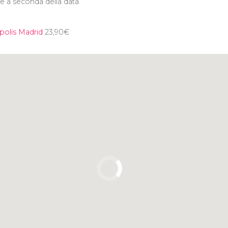
e a seconda della data
opolis Madrid
23,90
€
Clicca per usare la mappa