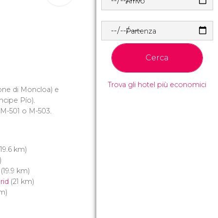
Arrivo
Partenza
Cerca
Trova gli hotel più economici
zione di Moncloa) e
ncipe Pío).
 M-501 o M-503.
19.6 km)
)
(19.9 km)
rid
(21 km)
km)