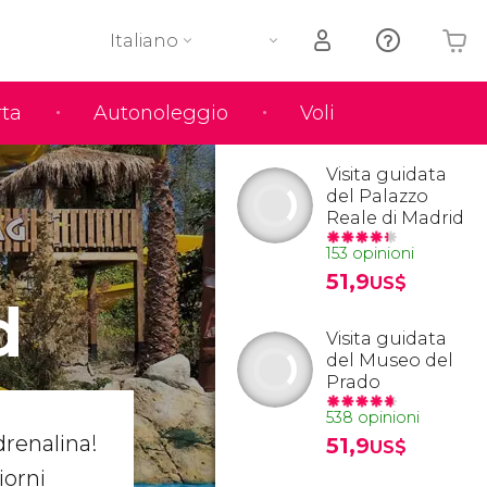
Italiano
rta
Autonoleggio
Voli
Il tuo carrello è vuoto
Visita guidata
del Palazzo
Reale di Madrid
153 opinioni
51,9
US$
d
Visita guidata
del Museo del
Prado
538 opinioni
drenalina!
51,9
US$
iorni