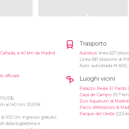
Trasporto
a Cañada, a 40 km da Madrid.
Autobus
: linea 627 (sta
Linea 581 (stazione di Prí
Auto: autostrada M-600,
b ufficiale
.
Luoghi vicini
Palazzo Reale El Pardo
(
Casa de Campo
(19.7 km
,70
US$
)
Zoo Aquarium di Madrid
m ai 140 cm: 33,90
€
Parco d'Attrazioni di Mad
Parque del Oeste
(22.5 
i 100 cm: ingresso gratuito.
li della biglietteria e