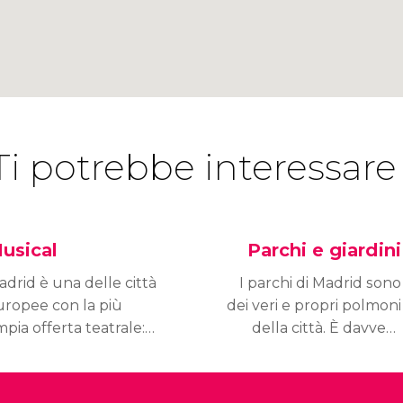
Ti potrebbe interessare
usical
Parchi e giardini
drid è una delle città
I parchi di Madrid sono
uropee con la più
dei veri e propri polmoni
pia offerta teatrale:
della città. È davvero
oprite i migliori musical
piacevole allontanarsi
vivete dal vivo tutta la
dall'asfalto e immergersi
ro magia! Grazie a
nella loro quiete,