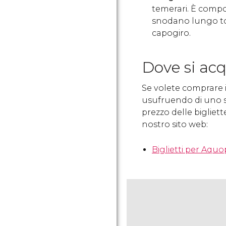
temerari. È compost
snodano lungo to
capogiro.
Dove si acq
Se volete comprare i 
usufruendo di uno s
prezzo delle bigliett
nostro sito web:
Biglietti per Aquo