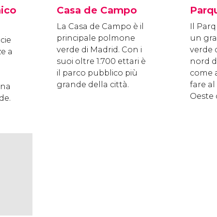
nico
Casa de Campo
Parq
La Casa de Campo è il
Il Par
principale polmone
un gra
cie
verde di Madrid. Con i
verde d
ze a
suoi oltre 1.700 ettari è
nord d
il parco pubblico più
come a
grande della città.
fare a
una
Oeste d
de.