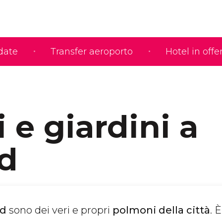
idate
Transfer aeroporto
Hotel in offe
 e giardini a
d
id
sono dei veri e propri
polmoni della città
. 