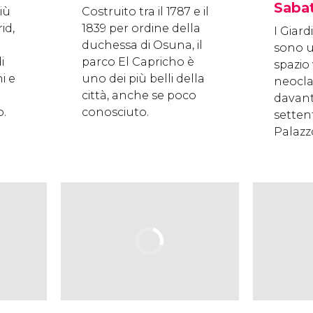
Sabat
più
Costruito tra il 1787 e il
id,
1839 per ordine della
I Giard
duchessa di Osuna, il
sono u
i
parco El Capricho è
spazio 
i e
uno dei più belli della
neocla
città, anche se poco
davanti
.
conosciuto.
setten
Palazz