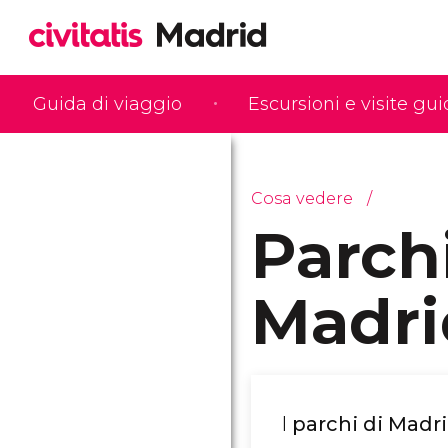
Guida di viaggio
Escursioni e visite gu
Cosa vedere
Parchi
Madri
I
parchi di Madr