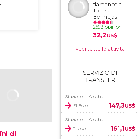
,
flamenco a
Torres
Bermejas
2698 opinioni
32,2
US$
vedi tutte le attività
SERVIZIO DI
TRANSFER
Stazione di Atocha
147,3
El Escorial
US$
Stazione di Atocha
161,1
Toledo
US$
ini di