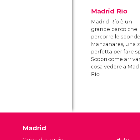
Madrid Río
Madrid Río è un
grande parco che
percorre le sponde
Manzanares, una 
perfetta per fare sp
Scopri come arriva
cosa vedere a Mad
Río.
Madrid
Guida di viaggio
Hotel