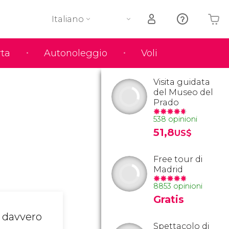
Italiano
rta
Autonoleggio
Voli
Il tuo carrello è vuoto
Visita guidata
del Museo del
Prado
538 opinioni
51,8
US$
Free tour di
Madrid
8853 opinioni
Gratis
È davvero
Spettacolo di