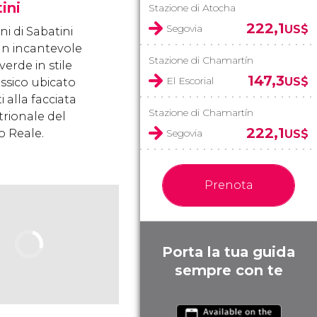
ini
Stazione di Atocha
222,1
Segovia
US$
ini di Sabatini
n incantevole
Stazione di Chamartín
verde in stile
147,3
El Escorial
US$
ssico ubicato
 alla facciata
Stazione di Chamartín
trionale del
222,1
o Reale.
Segovia
US$
Prenota
Porta la tua guida
sempre con te