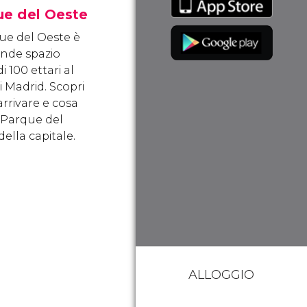
ue del Oeste
que del Oeste è
nde spazio
i 100 ettari al
i Madrid. Scopri
rrivare e cosa
l Parque del
ella capitale.
ALLOGGIO