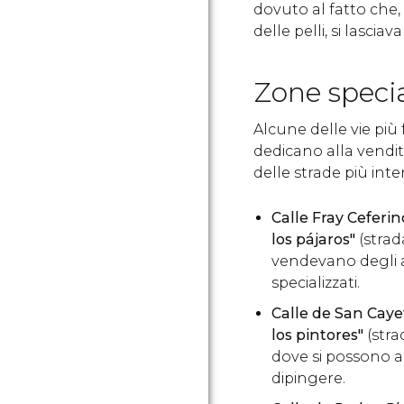
dovuto al fatto che, 
delle pelli, si lascia
Zone specia
Alcune delle vie più
dedicano alla vendit
delle strade più int
Calle Fray Ceferi
los pájaros"
(strad
vendevano degli a
specializzati.
Calle de San Cay
los pintores"
(strad
dove si possono a
dipingere.