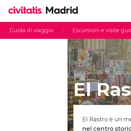
Guida di viaggio
Escursioni e visite gu
Cosa vedere
Attrazio
El Ra
El Rastro è un me
nel centro stori