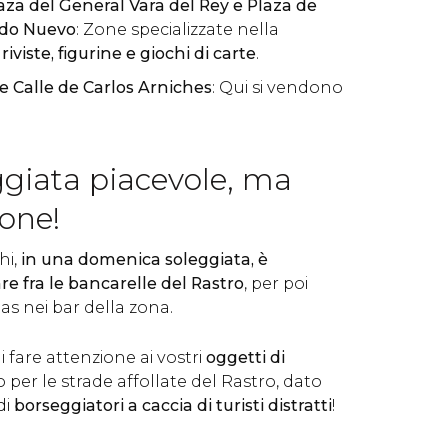
aza del General Vara del Rey e Plaza de
ndo Nuevo
: Zone specializzate nella
iviste, figurine e giochi di carte
.
e Calle de Carlos Arniches
: Qui si vendono
giata piacevole, ma
ione!
hi,
in una domenica soleggiata, è
e fra le bancarelle del Rastro
, per poi
as nei bar della zona.
fare attenzione ai vostri
oggetti di
er le strade affollate del Rastro, dato
di
borseggiatori a caccia di turisti distratti
!