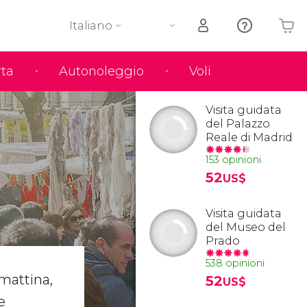
Italiano
rta
Autonoleggio
Voli
Il tuo carrello è vuoto
Visita guidata
del Palazzo
Reale di Madrid
153 opinioni
52
US$
Visita guidata
del Museo del
Prado
538 opinioni
 mattina,
52
US$
e