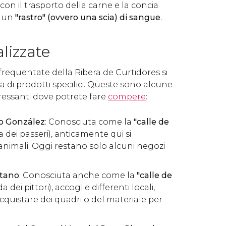
con il trasporto della carne e la concia
va un
"rastro" (ovvero una scia) di sangue
.
lizzate
 frequentate della Ribera de Curtidores si
a di prodotti specifici. Queste sono alcune
eressanti dove potrete fare
compere
:
no González
: Conosciuta come la
"calle de
a dei passeri), anticamente qui si
nimali. Oggi restano solo alcuni negozi
etano
: Conosciuta anche come la
"calle de
a dei pittori), accoglie differenti locali,
cquistare dei quadri o del materiale per