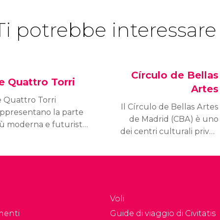
Ti potrebbe interessare
Círculo de Bellas
e Quattro Torri
Artes
e Quattro Torri
Il Círculo de Bellas Artes
appresentano la parte
de Madrid (CBA) è uno
iù moderna e futurista
dei centri culturali privati
 Madrid. La loro
più importanti d’Europa.
struzione iniziò nel
004 e furono
augurate fra la fine del
08 e l’inizio del 2009.
Voli
menti
Guide di viaggio di Civitatis