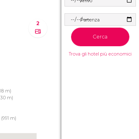
Arrivo
Partenza
2
Cerca
Trova gli hotel più economici
18 m)
730 m)
(991 m)