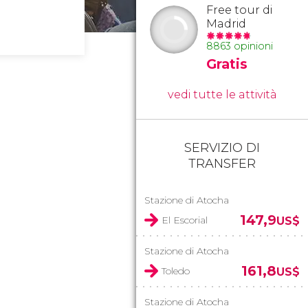
Free tour di
Madrid
8863 opinioni
Gratis
vedi tutte le attività
SERVIZIO DI
TRANSFER
Stazione di Atocha
147,9
El Escorial
US$
Stazione di Atocha
161,8
Toledo
US$
Stazione di Atocha