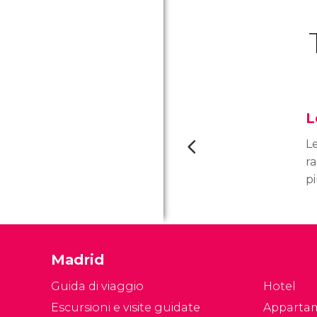
L
L
r
p
di
co
2
in
Madrid
20
Guida di viaggio
Hotel
Escursioni e visite guidate
Apparta