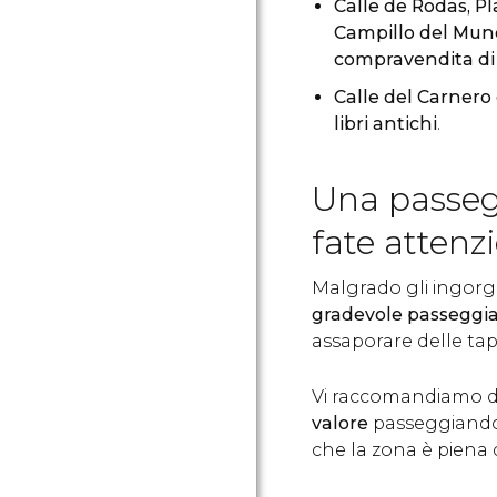
Calle de Rodas, Pl
Campillo del Mu
compravendita di r
Calle del Carnero 
libri antichi
.
Una passeg
fate attenz
Malgrado gli ingorg
gradevole passeggiar
assaporare delle tap
Vi raccomandiamo di 
valore
passeggiando p
che la zona è piena 