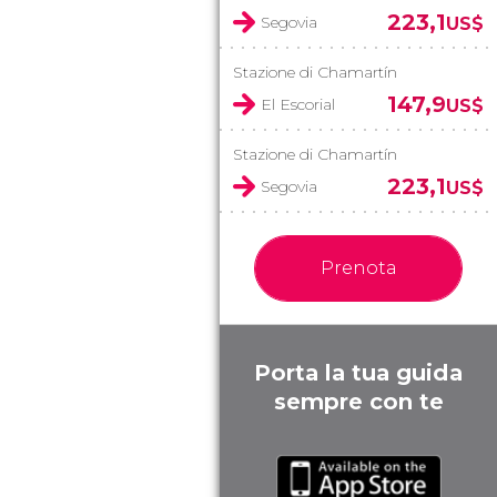
223,1
Segovia
US$
Stazione di Chamartín
147,9
El Escorial
US$
Stazione di Chamartín
223,1
Segovia
US$
Prenota
Porta la tua guida
sempre con te