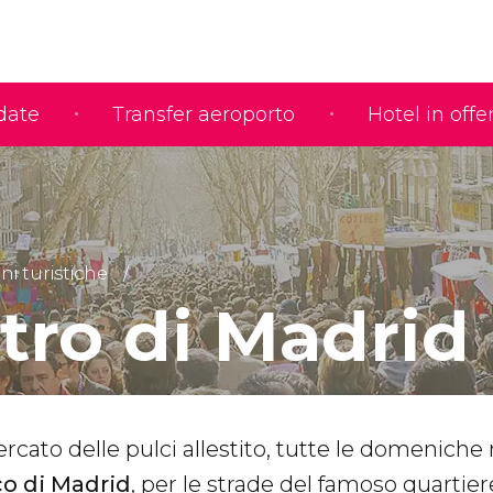
idate
Transfer aeroporto
Hotel in offe
ni turistiche
stro di Madrid
rcato delle pulci allestito, tutte le domeniche
co di Madrid
, per le strade del famoso quartier