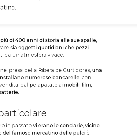
atina.
iù di 400 anni di storia alle sue spalle
,
vare
sia oggetti quotidiani che pezzi
lti da un’atmosfera vivace.
 nei pressi della Ribera de Curtidores,
una
s’installano numerose bancarelle
, con
 vendita, dal pelapatate ai
mobili, film,
batterie
.
particolare
tro in passato
vi erano le conciarie, vicino
me
del famoso mercatino delle pulci
è