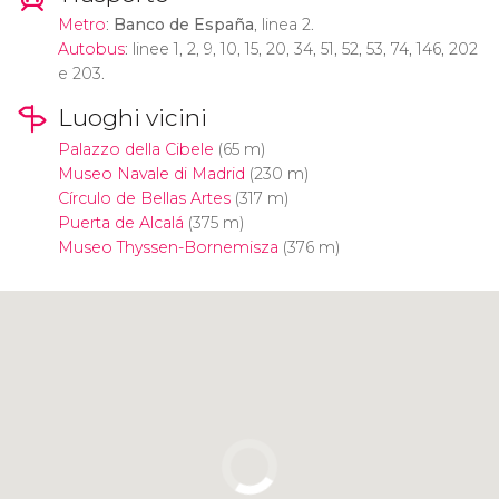
Metro
:
Banco de España
, linea 2.
Autobus
: linee 1, 2, 9, 10, 15, 20, 34, 51, 52, 53, 74, 146, 202
e 203.
Luoghi vicini
Palazzo della Cibele
(65 m)
Museo Navale di Madrid
(230 m)
Círculo de Bellas Artes
(317 m)
Puerta de Alcalá
(375 m)
Museo Thyssen-Bornemisza
(376 m)
Clicca per usare la mappa