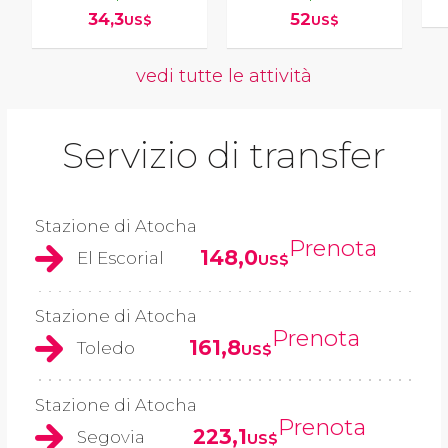
34,3
52
US$
US$
vedi tutte le attività
Servizio di transfer
Stazione di Atocha
Prenota
148,0
El Escorial
US$
Stazione di Atocha
Prenota
161,8
Toledo
US$
Stazione di Atocha
Prenota
223,1
Segovia
US$