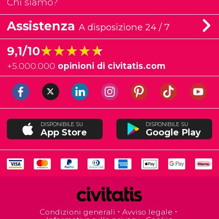
Chi siamo?
Assistenza
A disposizione 24 / 7
★★★★★
★★★★★
9,1/10
+
5.000.000
opinioni di civitatis.com
DISPONIBILE SU
DISPONIBILE SU
App Store
Google Play
Condizioni generali
Avviso legale