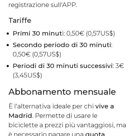
registrazione sull'APP.
Tariffe
Primi 30 minut
i: 0,50
€
(0,57
US$
)
Secondo periodo di
30 minuti
:
0,50
€
(0,57
US$
)
Periodi di
30 minuti successivi
: 3
€
(3,45
US$
)
Abbonamento mensuale
È l'alternativa ideale per chi
vive a
Madrid
. Permette di usare le
biciclette a prezzi più vantaggiosi, ma
è necessario pagare una
quota