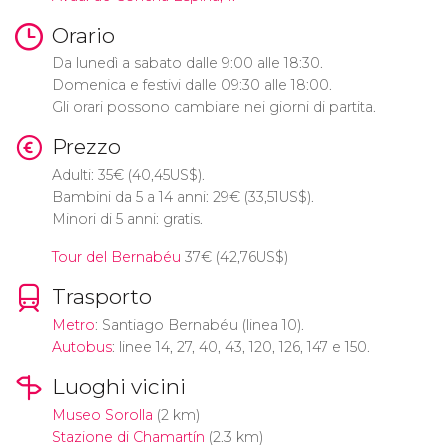
Orario
Da lunedì a sabato dalle 9:00 alle 18:30.
Domenica e festivi dalle 09:30 alle 18:00.
Gli orari possono cambiare nei giorni di partita.
Prezzo
Adulti: 35
€
(40,45
US$
).
Bambini da 5 a 14 anni: 29
€
(33,51
US$
).
Minori di 5 anni: gratis.
Tour del Bernabéu
37
€
(42,76
US$
)
Trasporto
Metro
: Santiago Bernabéu (linea 10).
Autobus
: linee 14, 27, 40, 43, 120, 126, 147 e 150.
Luoghi vicini
Museo Sorolla
(2 km)
Stazione di Chamartín
(2.3 km)