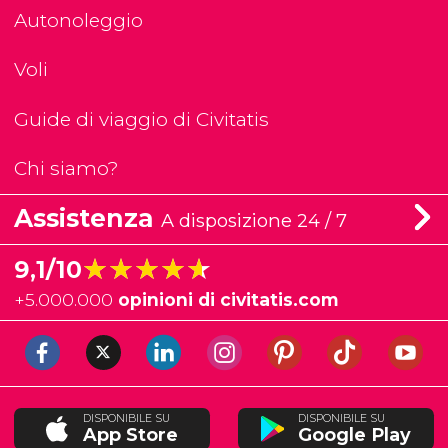
Autonoleggio
Voli
Guide di viaggio di Civitatis
Chi siamo?
Assistenza
A disposizione 24 / 7
★★★★★
★★★★★
9,1/10
+
5.000.000
opinioni di civitatis.com
DISPONIBILE SU
DISPONIBILE SU
App Store
Google Play