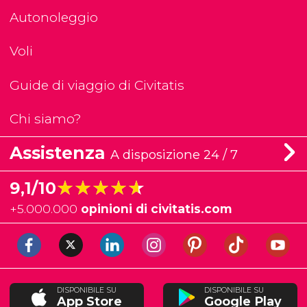
Autonoleggio
Voli
Guide di viaggio di Civitatis
Chi siamo?
Assistenza
A disposizione 24 / 7
★★★★★
★★★★★
9,1/10
+
5.000.000
opinioni di civitatis.com
DISPONIBILE SU
DISPONIBILE SU
App Store
Google Play