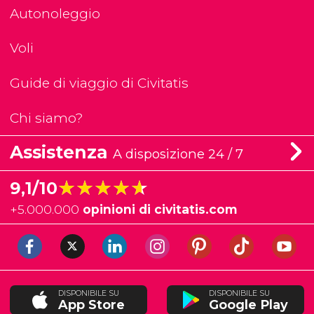
Autonoleggio
Voli
Guide di viaggio di Civitatis
Chi siamo?
Assistenza
A disposizione 24 / 7
★★★★★
★★★★★
9,1/10
+
5.000.000
opinioni di civitatis.com
DISPONIBILE SU
DISPONIBILE SU
App Store
Google Play