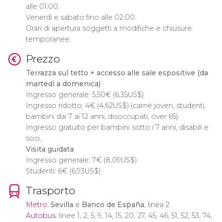
alle 01:00.
Venerdì e sabato fino alle 02:00.
Orari di apertura soggetti a modifiche e chiusure
temporanee.
Prezzo
Terrazza sul tetto + accesso alle sale espositive (da
martedì a domenica)
Ingresso generale: 5,50
€
(6,35
US$
)
Ingresso ridotto: 4
€
(4,62
US$
) (carné joven, studenti,
bambini dai 7 ai 12 anni, disoccupati, over 65).
Ingresso gratuito per bambini sotto i 7 anni, disabili e
soci.
Visita guidata
Ingresso generale: 7
€
(8,09
US$
)
Studenti: 6
€
(6,93
US$
)
Trasporto
Metro
:
Sevilla
e
Banco de España
, linea 2.
Autobus
: linee 1, 2, 5, 9, 14, 15, 20, 27, 45, 46, 51, 52, 53, 74,