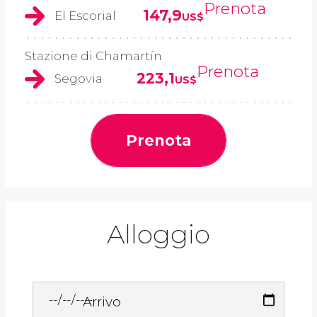
Prenota
147,9
El Escorial
US$
Stazione di Chamartín
Prenota
223,1
Segovia
US$
Prenota
Alloggio
Arrivo