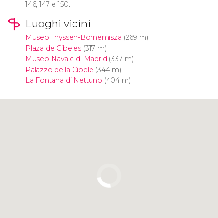
146, 147 e 150.
Luoghi vicini
Museo Thyssen-Bornemisza
(269 m)
Plaza de Cibeles
(317 m)
Museo Navale di Madrid
(337 m)
Palazzo della Cibele
(344 m)
La Fontana di Nettuno
(404 m)
Clicca per usare la mappa