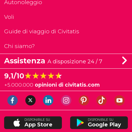
Autonoleggio
Voli
Guide di viaggio di Civitatis
Chi siamo?
Assistenza
A disposizione 24 / 7
★★★★★
★★★★★
9,1/10
+
5.000.000
opinioni di civitatis.com
DISPONIBILE SU
DISPONIBILE SU
App Store
Google Play