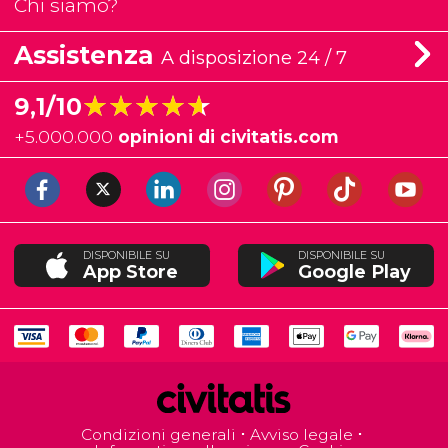
Chi siamo?
Assistenza
A disposizione 24 / 7
★★★★★
★★★★★
9,1/10
+
5.000.000
opinioni di civitatis.com
DISPONIBILE SU
DISPONIBILE SU
App Store
Google Play
Condizioni generali
Avviso legale