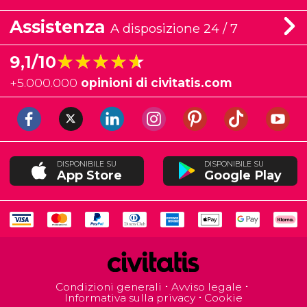
Assistenza
A disposizione 24 / 7
★★★★★
★★★★★
9,1/10
+
5.000.000
opinioni di civitatis.com
DISPONIBILE SU
DISPONIBILE SU
App Store
Google Play
Condizioni generali
Avviso legale
Informativa sulla privacy
Cookie