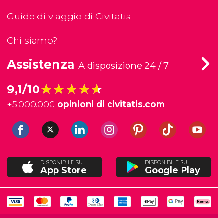
Guide di viaggio di Civitatis
Chi siamo?
Assistenza
A disposizione 24 / 7
★★★★★
★★★★★
9,1/10
+
5.000.000
opinioni di civitatis.com
DISPONIBILE SU
DISPONIBILE SU
App Store
Google Play