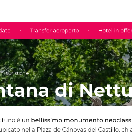
idate
Transfer aeroporto
Hotel in offe
ni turistiche
ntana di Nett
ettuno è un
bellissimo monumento neoclassi
 ubicato nella Plaza de Cánovas del Castillo, ch