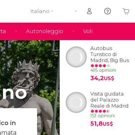
Italiano
rta
Autonoleggio
Voli
Il tuo carrello è vuoto
Autobus
Turistico di
Madrid, Big Bus
495 opinioni
34,2
US$
uno
Visita guidata
del Palazzo
Reale di Madrid
153 opinioni
co in
51,8
US$
iamata