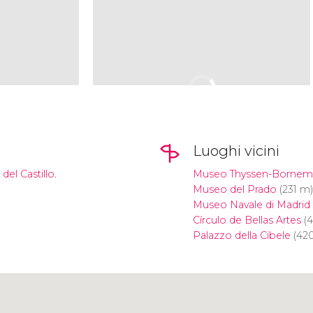
Luoghi vicini
el Castillo.
Museo Thyssen-Bornem
Museo del Prado
(231 m)
Museo Navale di Madrid
Círculo de Bellas Artes
(4
Palazzo della Cibele
(42
Clicca per usare la mappa