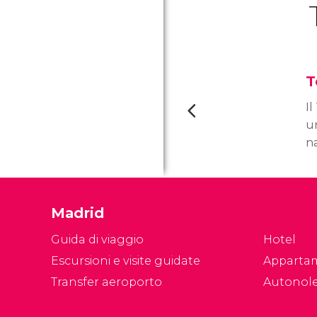
T
I
un
na
tr
Pl
a
Madrid
Guida di viaggio
Hotel
Escursioni e visite guidate
Apparta
Transfer aeroporto
Autonol