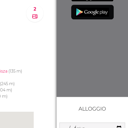
2
isza
(135 m)
(245 m)
04 m)
0 m)
ALLOGGIO