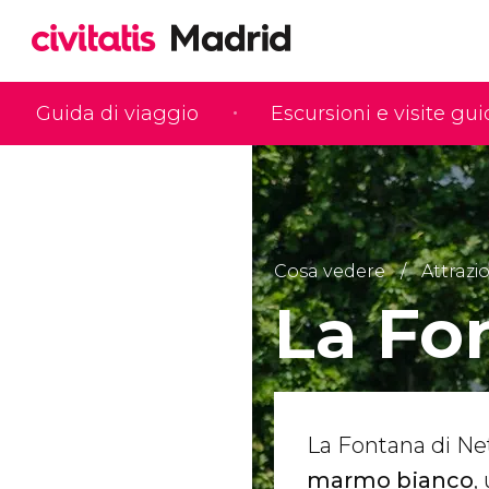
Guida di viaggio
Escursioni e visite gu
Cosa vedere
Attrazio
La Fo
La Fontana di N
marmo bianco
,