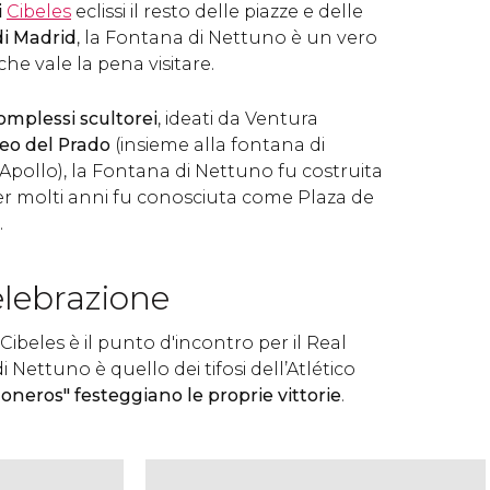
i
Cibeles
eclissi il resto delle piazze e delle
di Madrid
, la Fontana di Nettuno è un vero
che vale la pena visitare.
complessi scultorei
, ideati da Ventura
seo del Prado
(insieme alla fontana di
i Apollo), la Fontana di Nettuno fu costruita
. Per molti anni fu conosciuta come Plaza de
.
elebrazione
ibeles è il punto d'incontro per il Real
 Nettuno è quello dei tifosi dell’Atlético
honeros" festeggiano le proprie vittorie
.