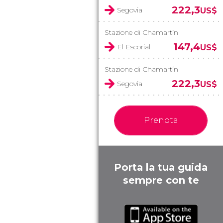
222,3
Segovia
US$
Stazione di Chamartín
147,4
El Escorial
US$
Stazione di Chamartín
222,3
Segovia
US$
Prenota
Porta la tua guida
sempre con te