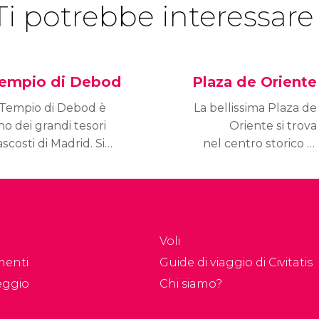
Ti potrebbe interessare
empio di Debod
Plaza de Oriente
l Tempio di Debod è
La bellissima Plaza de
o dei grandi tesori
Oriente si trova
scosti di Madrid. Si
nel centro storico di
ova ad ovest della
Madrid, tra due degli
aza de España, vicino
edifici più importanti
l Parque del Oeste.
della città: il Palacio Real
e il Teatro Real.
Voli
menti
Guide di viaggio di Civitatis
eggio
Chi siamo?