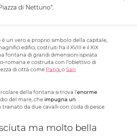
azza di Nettuno".
 è un vero e proprio simbolo della capitale,
ifici edifici, costruiti fra il XVIII e il XIX
una fontana di grandi dimensioni ispirata
o-romana e costruita con l'obiettivo di
tezza di città come
Parigi
o
San
colare della fontana si trova l’
enorme
, dio del mare, che
impugna un
 trainato da due cavalli con coda di pesce.
ciuta ma molto bella